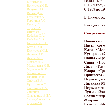
Родилась 9 а
Бычков И.Н.
В 1989 году
Ватлецова М.П.
С 1989 по 19
Ващенко А.О.
Волков Д.А.
Глазырина А.Н.
В Нижегород
Горбунов А.О.
Гусев Д.Э.
Благодарств
Зерин Е.А.
Игнатьев Н.Д.
Сыгранные 
Кабайло С.А.
Кабайло С.Э.
Павла
- «Зы
Кириллова Т.Ю.
Настя- кру
Котов Ю.М.
Катя
- «Меся
Кузнецова Н.М.
Кухарка
- «
Лапшов А.Е.
Глаша
- «Гр
Львова М.Н.
Мамаев А.С.
Саша
- «Про
Мельникова М.В.
Лиза
- «Три 
Муранова Ю.Г.
Клара
- «Тр
Мюрисеп А.В.
Принцесса
-
Никитин В.В.
Первая дев
Омётов В.А.
Лизанька М
Прохоров А.С.
Первая же
Сметанина Е.А.
Луиза
- «Зо
Смирнов Н.Н.
Старжинский И.А.
Волшебниц
Суродейкина Е.А.
Флоренс
- «
Сучков А.Б.
Галина
- «Н