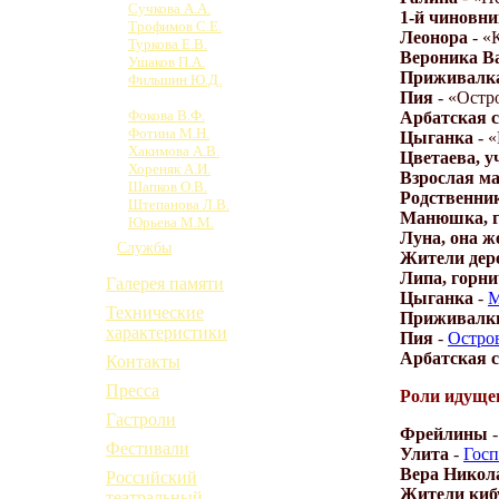
Сучкова А.А.
1-й чиновни
Трофимов С.Е.
Леонора
- «
Туркова Е.В.
Вероника В
Ушаков П.А.
Приживалк
Фильшин Ю.Д.
Пия
- «Остр
Фирстов А.П.
Фокова В.Ф.
Арбатская 
Фотина М.Н.
Цыганка
- 
Хакимова А.В.
Цветаева, у
Хореняк А.И.
Взрослая м
Шапков О.В.
Родственни
Штепанова Л.В.
Манюшка, г
Юрьева М.М.
Луна, она ж
Службы
Жители дер
Липа, горн
Галерея памяти
Цыганка
-
М
Технические
Приживалк
характеристики
Пия
-
Остров
Арбатская 
Контакты
Пресса
Роли идущег
Гастроли
Фрейлины
Фестивали
Улита
-
Госп
Вера Никол
Российский
Жители киб
театральный