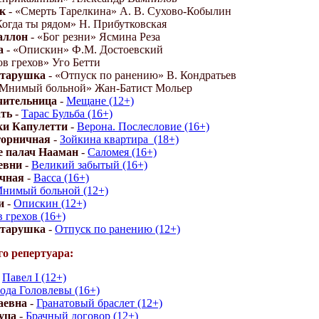
к
- «Смерть Тарелкина» А. В. Сухово-Кобылин
Когда ты рядом» Н. Прибутковская
аллон
- «Бог резни» Ясмина Реза
а
- «Опискин» Ф.М. Достоевский
ов грехов» Уго Бетти
старушка
- «Отпуск по ранению» В. Кондратьев
«Мнимый больной» Жан-Батист Мольер
чительница
-
Мещане (12+)
ать
-
Тарас Бульба (16+)
ки Капулетти
-
Верона. Послесловие (16+)
орничная
-
Зойкина квартира_(18+)
е палач Нааман
-
Саломея (16+)
евни
-
Великий забытый (16+)
ичная
-
Васса (16+)
нимый больной (12+)
и
-
Опискин (12+)
 грехов (16+)
старушка
-
Отпуск по ранению (12+)
о репертуара:
-
Павел I (12+)
ода Головлевы (16+)
аевна
-
Гранатовый браслет (12+)
уца
-
Брачный договор (12+)