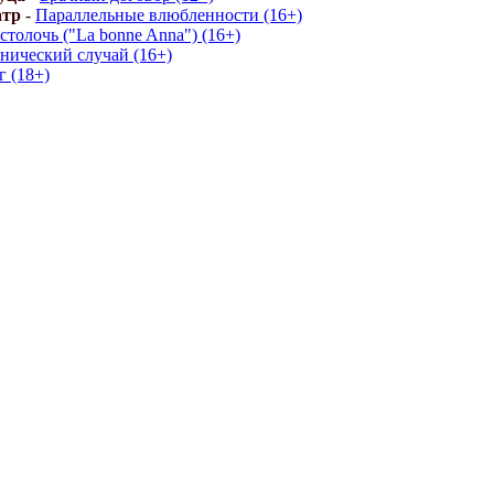
атр
-
Параллельные влюбленности (16+)
столочь ("La bonne Anna") (16+)
нический случай (16+)
г (18+)