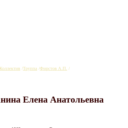
Коллектив
Труппа
Фирстов А.П.
Сметанина Елена Анатолье
нина Елена Анатольевна