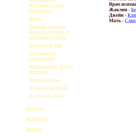
Врач-психи
фестиваль имени
Жаклин
-
Бе
М.Горького
Джейн
-
Кли
Видео
Мать
-
Сдви
Правила продажи,
возврата билетов и
посещения театра
Нагрудный знак
Театральный
перекресток
Виртуальный 3D тур
по театру
Наши награды
Пушкинская карта
Доступная среда
Новости
Репертуар
Билеты