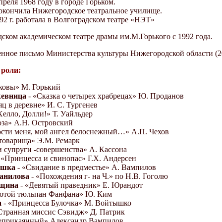
преля 1968 году в городе Горьком.
 окончила Нижегородское театральное училище.
92 г. работала в Волгоградском театре «НЭТ»
ском академическом театре драмы им.М.Горького с 1992 года.
енное письмо Министерства культуры Нижегородской области (201
роли:
ковы» М. Горький
жевница
- «Сказка о четырех храбрецах» Ю. Проданов
ц в деревне» И. С. Тургенев
Хелло, Долли!» Т. Уайльдер
оза» А.Н. Островский
сти меня, мой ангел белоснежный…» А.П. Чехов
товарища» Э.М. Ремарк
и супруги -совершенства» А. Кассона
 «Принцесса и свинопас» Г.Х. Андерсен
ушка
- «Свидание в предместье» А. Вампилов
анилова
- «Похождения г- на Ч.» по Н.В. Гоголю
нщина
- «Девятый праведник» Е. Юрандот
лотой тюльпан Фанфана» Ю. Ким
а
- «Принцесса Булочка» М. Войтышко
Странная миссис Сэвидж» Д. Патрик
еприкаянный» Александр Вампилов