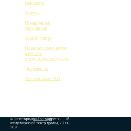
Вакансии
Услуги
Подарочный
сертификат
Акции театра
Независимая оценка
качества
предоставления услуг
Документы
Участникам СВО
© Нижегородский государственный
на главную
академический театр драмы, 2009–
2020