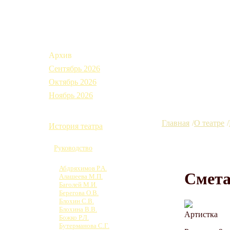
Афиша
Архив
Сентябрь 2026
Октябрь 2026
Ноябрь 2026
О театре
Главная
О театре
История театра
Коллектив
Руководство
Труппа
Абдряхимов Р.А.
Смета
Алашеева М.П.
Баголей М.И.
Берегова О.В.
Блохин С.В.
Блохина В.В.
Артистка
Божко Р.Л.
Бутерманова С.Г.