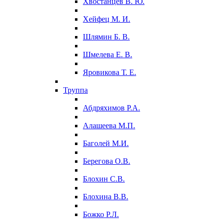
Хвостанцев В. Ю.
Хейфец М. И.
Шлямин Б. В.
Шмелева Е. В.
Яровикова Т. Е.
Труппа
Абдряхимов Р.А.
Алашеева М.П.
Баголей М.И.
Берегова О.В.
Блохин С.В.
Блохина В.В.
Божко Р.Л.