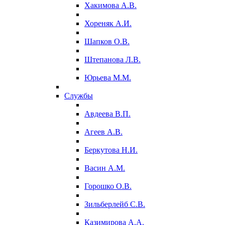
Хакимова А.В.
Хореняк А.И.
Шапков О.В.
Штепанова Л.В.
Юрьева М.М.
Службы
Авдеева В.П.
Агеев А.В.
Беркутова Н.И.
Васин А.М.
Горошко О.В.
Зильберлейб С.В.
Казимирова А.А.