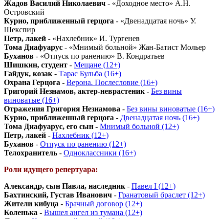
Жадов Василий Николаевич
- «Доходное место» А.Н.
Островский
Курио, приближенный герцога
- «Двенадцатая ночь» У.
Шекспир
Петр, лакей
- «Нахлебник» И. Тургенев
Тома Диафуарус
- «Мнимый больной» Жан-Батист Мольер
Буханов
- «Отпуск по ранению» В. Кондратьев
Шишкин, студент
-
Мещане (12+)
Гайдук, козак
-
Тарас Бульба (16+)
Охрана Герцога
-
Верона. Послесловие (16+)
Григорий Незнамов, актер-неврастеник
-
Без вины
виноватые (16+)
Отражения Григория Незнамова
-
Без вины виноватые (16+)
Курио, приближенный герцога
-
Двенадцатая ночь (16+)
Тома Диафуарус, его сын
-
Мнимый больной (12+)
Петр, лакей
-
Нахлебник (12+)
Буханов
-
Отпуск по ранению (12+)
Телохранитель
-
Одноклассники (16+)
Роли идущего репертуара:
Александр, сын Павла, наследник
-
Павел I (12+)
Бахтинский, Густав Иванович
-
Гранатовый браслет (12+)
Жители кибуца
-
Брачный договор (12+)
Коленька
-
Вышел ангел из тумана (12+)