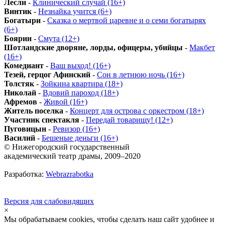
Лесли
-
Клинический случай (16+)
Винтик
-
Незнайка учится (6+)
Богатыри
-
Сказка о мертвой царевне и о семи богатырях
(6+)
Боярин
-
Смута (12+)
Шотландские дворяне, лорды, офицеры, убийцы
-
Макбет
(16+)
Комедиант
-
Ваш выход! (16+)
Тезей, герцог Афинский
-
Сон в летнюю ночь (16+)
Толстяк
-
Зойкина квартира (18+)
Николай
-
Вдовий пароход (18+)
Афремов
-
Живой (16+)
Житель поселка
-
Концерт для острова с оркестром (18+)
Участник спектакля
-
Передай товарищу! (12+)
Пуговицын
-
Ревизор (16+)
Василий
-
Бешеные деньги (16+)
© Нижегородский государственный
академический театр драмы, 2009–2020
Разработка:
Webrazrabotka
Версия для слабовидящих
×
Мы обрабатываем cookies, чтобы сделать наш сайт удобнее и