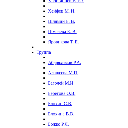
Хвостанцев В. Ю.
Хейфец М. И.
Шлямин Б. В.
Шмелева Е. В.
Яровикова Т. Е.
Труппа
Абдряхимов Р.А.
Алашеева М.П.
Баголей М.И.
Берегова О.В.
Блохин С.В.
Блохина В.В.
Божко Р.Л.