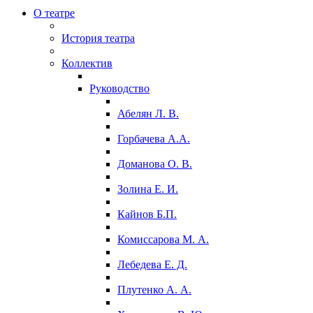
О театре
История театра
Коллектив
Руководство
Абелян Л. В.
Горбачева А.А.
Доманова О. В.
Золина Е. И.
Кайнов Б.П.
Комиссарова М. А.
Лебедева Е. Д.
Плутенко А. А.