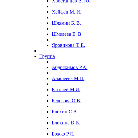
Хвостанцев В. Ю.
Хейфец М. И.
Шлямин Б. В.
Шмелева Е. В.
Яровикова Т. Е.
Труппа
Абдряхимов Р.А.
Алашеева М.П.
Баголей М.И.
Берегова О.В.
Блохин С.В.
Блохина В.В.
Божко Р.Л.