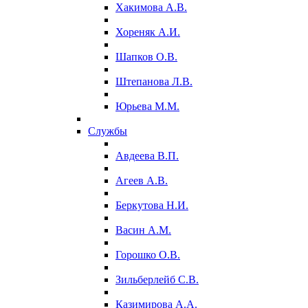
Хакимова А.В.
Хореняк А.И.
Шапков О.В.
Штепанова Л.В.
Юрьева М.М.
Службы
Авдеева В.П.
Агеев А.В.
Беркутова Н.И.
Васин А.М.
Горошко О.В.
Зильберлейб С.В.
Казимирова А.А.