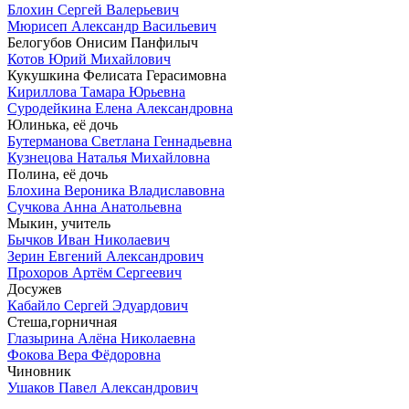
Блохин Сергей Валерьевич
Мюрисеп Александр Васильевич
Белогубов Онисим Панфилыч
Котов Юрий Михайлович
Кукушкина Фелисата Герасимовна
Кириллова Тамара Юрьевна
Суродейкина Елена Александровна
Юлинька, её дочь
Бутерманова Светлана Геннадьевна
Кузнецова Наталья Михайловна
Полина, её дочь
Блохина Вероника Владиславовна
Сучкова Анна Анатольевна
Мыкин, учитель
Бычков Иван Николаевич
Зерин Евгений Александрович
Прохоров Артём Сергеевич
Досужев
Кабайло Сергей Эдуардович
Стеша,горничная
Глазырина Алёна Николаевна
Фокова Вера Фёдоровна
Чиновник
Ушаков Павел Александрович