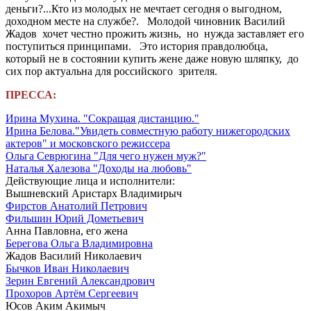
деньги?...Кто из молодых не мечтает сегодня о выгодном,
доходном месте на службе?. Молодой чиновник Василий
Жадов хочет честно прожить жизнь, но нужда заставляет его
поступиться принципами. Это история правдолюбца,
который не в состоянии купить жене даже новую шляпку, до
сих пор актуальна для российского зрителя.
ПРЕССА:
Ирина Мухина. "Сокращая дистанцию."
Ирина Белова."Увидеть совместную работу нижегородских
актеров" и московского режиссера
Ольга Севрюгина "Для чего нужен муж?"
Наталья Халезова "Доходы на любовь"
Действующие лица и исполнители:
Вышневский Аристарх Владимирыч
Фирстов Анатолий Петрович
Фильшин Юрий Дометьевич
Анна Павловна, его жена
Берегова Ольга Владимировна
Жадов Василий Николаевич
Бычков Иван Николаевич
Зерин Евгений Александрович
Прохоров Артём Сергеевич
Юсов Аким Акимыч